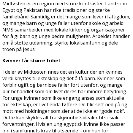
Midtøsten er en region med store kontraster. Land som
Egypt og Pakistan har rike tradisjoner og sterke
familiebånd. Samtidig er det mange som lever i fattigdom,
og mange barn og unge faller utenfor skole og arbeid
NMS samarbeider med lokale kirker og organisasjoner
for å gi barn og unge bedre muligheter. Arbeidet handler
om å støtte utdanning, styrke lokalsamfunn og dele
troen på Jesus.
Kvinner får større frihet
I deler av Midtøsten finnes det en kultur der en kvinnes
verdi knyttes til ekteskap og det å få barn. Kvinner som
forblir ugift og barnløse faller fort utenfor, og mange
blir behandlet som om livet deres har mindre betydning.
For unge kvinner som ikke engang anses som aktuelle
for ekteskap, er livet enda tøffere. De blir sett ned på og
møtt med holdninger som sier at de ikke er “gode nok”.
Dette kan skyldes alt fra skjønnhetsidealer til sosiale
forventninger. Hvis en ung egyptisk kvinne ikke passer
inn i samfunnets krav til utseende – om hun for