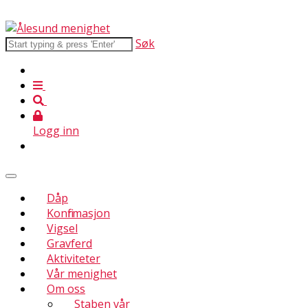
Søk
Logg inn
Dåp
Konfirmasjon
Vigsel
Gravferd
Aktiviteter
Vår menighet
Om oss
Staben vår