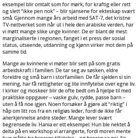
eksempel blir omtalt som for mørk, for kraftig eller rett
og slett “ikke pen nok” – blir sjansene for ekteskap svært
små. Gjennom mange års arbeid med SAT‑7, det kristne
TV‑nettverket som når ut i hele den arabiske verden, har
vi møtt mange slike unge kvinner. De er blant de mest
marginaliserte i regionen, fanget i et press der sosial
status, utseende, utdanning og kjønn virker mot dem på
samme tid.
Mange av kvinnene vi møter blir sett på som gratis
arbeidskraft i familien. De tar seg av søsken, eldre
foreldre og små barn i storfamilien. De får sjelden si sin
mening, har få rettigheter og lite innflytelse over egne liv.
I kirker og moskeer blir de ofte bedt om å hjelpe til med
praktiske oppgaver – vaske gulv, rydde, passe barn –
uten å få noe igjen. Noen forsøker å gjøre alt “riktig” i
håp om litt ros fra en religiøs leder, fordi de ikke får
anerkjennelse andre steder. Mange lever svært
begrensede liv. Hania er ett eksempel. Hun ble nektet å
delta på en workshop vi arrangerte, fordi moren mente
hun måtte ha brorens tillatelse – og broren sa nei. En