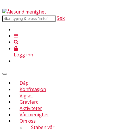
Søk
Logg inn
Dåp
Konfirmasjon
Vigsel
Gravferd
Aktiviteter
Vår menighet
Om oss
Staben vår