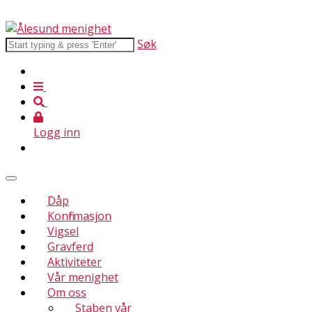
Søk
Logg inn
Dåp
Konfirmasjon
Vigsel
Gravferd
Aktiviteter
Vår menighet
Om oss
Staben vår